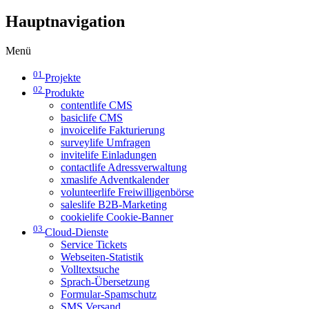
Hauptnavigation
Menü
01
Projekte
02
Produkte
contentlife CMS
basiclife CMS
invoicelife Fakturierung
surveylife Umfragen
invitelife Einladungen
contactlife Adressverwaltung
xmaslife Adventkalender
volunteerlife Freiwilligenbörse
saleslife B2B-Marketing
cookielife Cookie-Banner
03
Cloud-Dienste
Service Tickets
Webseiten-Statistik
Volltextsuche
Sprach-Übersetzung
Formular-Spamschutz
SMS Versand