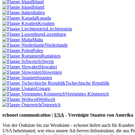
Irland
Island
Italien
Kanada
Kroatien
Liechtenstein
Luxemburg
Malta
Niederlande
Polen
Rumänien
Schweiz
Slowakei
Slowenien
Spanien
Tschechische Republik
Ungarn
Vereinigtes Königreich
Weltweit
Österreich
echonet communication |
USA
- Vereinigte Staaten von Amerika
Von der Ostküste bis zur Westküste - echonet liefert auch für Kunden
USA beheimated, wie etwa unsere Ad-Server-Infrastruktur, die aus 