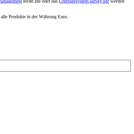
nmanagement
invite.life oder das
Umfragesystem survey.life
werden
 alle Produkte in der Währung Euro.