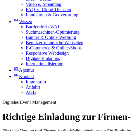
Video & Streaming
FAQ zu Cloud-Diensten
Landkarten & Geoverortung
04
Wissen
Barrierefrei / WAI
Suchmaschinen-Optimierung
Banner & Online-Werbung
Benutzerfreundliche Webseiten
E-Commerce & Online-Shops
Responsive Webdesign
Digitale Einladung
Internationalisierung
05
Agentur
06
Kontakt
Impressum
Anfahrt
AGB
Digitales Event-Management
Richtige Einladung zur Firmen
Für viele Vereine und Firmen ist die Weihnachtsfeier ein Fix-Punkt im