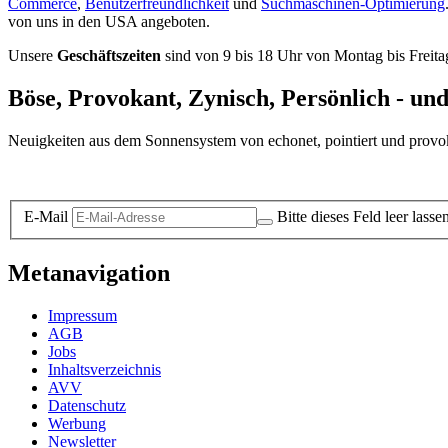
Commerce
,
Benutzerfreundlichkeit
und
Suchmaschinen-Optimierung
von uns in den USA angeboten.
Unsere
Geschäftszeiten
sind von 9 bis 18 Uhr von Montag bis Freita
Böse, Provokant, Zynisch, Persönlich - un
Neuigkeiten aus dem Sonnensystem von echonet, pointiert und provokan
Datenschutz-Information zum Newsletter
E-Mail
Bitte dieses Feld leer lasse
Metanavigation
Impressum
AGB
Jobs
Inhaltsverzeichnis
AVV
Datenschutz
Werbung
Newsletter