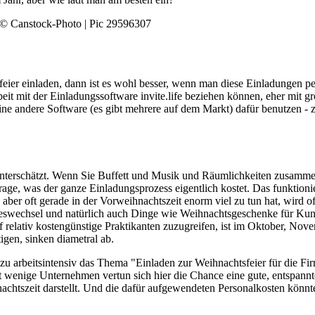
ier einladen, dann ist es wohl besser, wenn man diese Einladungen per
eit mit der Einladungssoftware invite.life beziehen können, eher mit g
ne andere Software (es gibt mehrere auf dem Markt) dafür benutzen - 
 unterschätzt. Wenn Sie Buffett und Musik und Räumlichkeiten zusamme
age, was der ganze Einladungsprozess eigentlich kostet. Das funktioni
er oft gerade in der Vorweihnachtszeit enorm viel zu tun hat, wird oft 
eswechsel und natürlich auch Dinge wie Weihnachtsgeschenke für Kun
relativ kostengünstige Praktikanten zuzugreifen, ist im Oktober, Nov
igen, sinken diametral ab.
el zu arbeitsintensiv das Thema "Einladen zur Weihnachtsfeier für die 
 wenige Unternehmen vertun sich hier die Chance eine gute, entspannt
chtszeit darstellt. Und die dafür aufgewendeten Personalkosten könnte