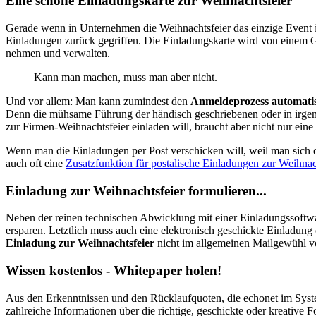
Eine schöne Einladungskarte zur Weihnachtsfeier
Gerade wenn in Unternehmen die Weihnachtsfeier das einzige Event i
Einladungen zurück gegriffen. Die Einladungskarte wird von einem G
nehmen und verwalten.
Kann man machen, muss man aber nicht.
Und vor allem: Man kann zumindest den
Anmeldeprozess automatis
Denn die mühsame Führung der händisch geschriebenen oder in irgen
zur Firmen-Weihnachtsfeier einladen will, braucht aber nicht nur ein
Wenn man die Einladungen per Post verschicken will, weil man sich 
auch oft eine
Zusatzfunktion für postalische Einladungen zur Weihnac
Einladung zur Weihnachtsfeier formulieren...
Neben der reinen technischen Abwicklung mit einer Einladungssoftware
ersparen. Letztlich muss auch eine elektronisch geschickte Einladung
Einladung zur Weihnachtsfeier
nicht im allgemeinen Mailgewühl vo
Wissen kostenlos - Whitepaper holen!
Aus den Erkenntnissen und den Rücklaufquoten, die echonet im System
zahlreiche Informationen über die richtige, geschickte oder kreative F