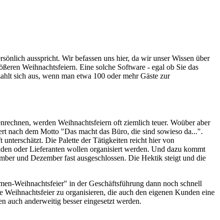
sönlich ausspricht. Wir befassen uns hier, da wir unser Wissen über
rößeren Weihnachtsfeiern. Eine solche Software - egal ob Sie das
zahlt sich aus, wenn man etwa 100 oder mehr Gäste zur
nrechnen, werden Weihnachtsfeiern oft ziemlich teuer. Woüber aber
ert nach dem Motto "Das macht das Büro, die sind sowieso da...".
unterschätzt. Die Palette der Tätigkeiten reicht hier von
den oder Lieferanten wollen organisiert werden. Und dazu kommt
ember und Dezember fast ausgeschlossen. Die Hektik steigt und die
Firmen-Weihnachtsfeier" in der Geschäftsführung dann noch schnell
e Weihnachtsfeier zu organisieren, die auch den eigenen Kunden eine
n auch anderweitig besser eingesetzt werden.