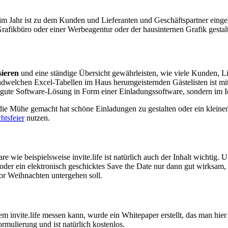
m Jahr ist zu dem Kunden und Lieferanten und Geschäftspartner eingela
rafikbüro oder einer Werbeagentur oder der hausinternen Grafik gesta
ieren
und eine ständige Übersicht gewährleisten, wie viele Kunden, L
dwelchen Excel-Tabellen im Haus herumgeisternden Gästelisten ist mit
e gute Software-Lösung in Form einer Einladungssoftware, sondern im Id
die Mühe gemacht hat schöne Einladungen zu gestalten oder ein kleine
htsfeier
nutzen.
 wie beispielsweise invite.life ist natürlich auch der Inhalt wichtig.
 oder ein elektronisch geschicktes Save the Date nur dann gut wirksam,
r Weihnachten untergehen soll.
 invite.life messen kann, wurde ein Whitepaper erstellt, das man hier
ormulierung und ist natürlich kostenlos.