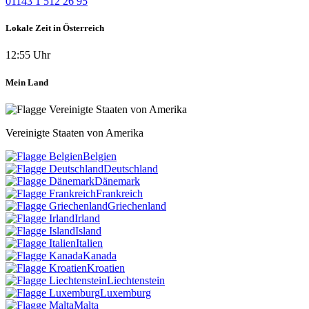
01143 1 512 26 95
Lokale Zeit in Österreich
12:55 Uhr
Mein Land
Vereinigte Staaten von Amerika
Belgien
Deutschland
Dänemark
Frankreich
Griechenland
Irland
Island
Italien
Kanada
Kroatien
Liechtenstein
Luxemburg
Malta