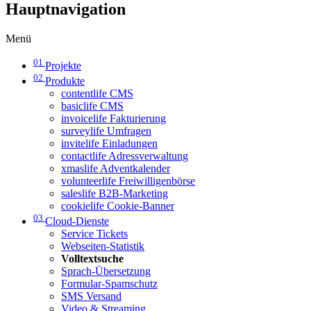
Hauptnavigation
Menü
01
Projekte
02
Produkte
contentlife CMS
basiclife CMS
invoicelife Fakturierung
surveylife Umfragen
invitelife Einladungen
contactlife Adressverwaltung
xmaslife Adventkalender
volunteerlife Freiwilligenbörse
saleslife B2B-Marketing
cookielife Cookie-Banner
03
Cloud-Dienste
Service Tickets
Webseiten-Statistik
Volltextsuche
Sprach-Übersetzung
Formular-Spamschutz
SMS Versand
Video & Streaming