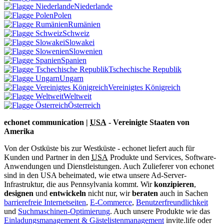
Niederlande
Polen
Rumänien
Schweiz
Slowakei
Slowenien
Spanien
Tschechische Republik
Ungarn
Vereinigtes Königreich
Weltweit
Österreich
echonet communication |
USA
- Vereinigte Staaten von
Amerika
Von der Ostküste bis zur Westküste - echonet liefert auch für
Kunden und Partner in den
USA
Produkte und Services, Software-
Anwendungen und Dienstleistungen. Auch Zulieferer von echonet
sind in den USA beheimated, wie etwa unsere Ad-Server-
Infrastruktur, die aus Pennsylvania kommt.
Wir
konzipieren
,
designen
und
entwickeln
nicht nur, wir
beraten
auch in Sachen
barrierefreie Internetseiten
,
E-Commerce
,
Benutzerfreundlichkeit
und
Suchmaschinen-Optimierung
. Auch unsere Produkte wie das
Einladungsmanagement & Gästelistenmanagement
invite.life oder