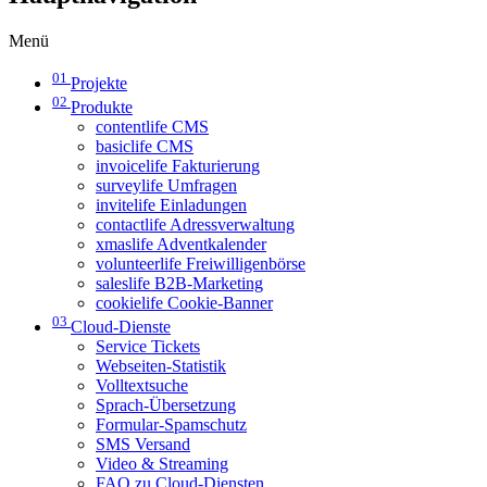
Menü
01
Projekte
02
Produkte
contentlife CMS
basiclife CMS
invoicelife Fakturierung
surveylife Umfragen
invitelife Einladungen
contactlife Adressverwaltung
xmaslife Adventkalender
volunteerlife Freiwilligenbörse
saleslife B2B-Marketing
cookielife Cookie-Banner
03
Cloud-Dienste
Service Tickets
Webseiten-Statistik
Volltextsuche
Sprach-Übersetzung
Formular-Spamschutz
SMS Versand
Video & Streaming
FAQ zu Cloud-Diensten