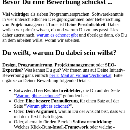
Bevor Du eine Bewerbung schickst ...
Viel wichtiger
als sieben Programmiersprachen, Softwarekenntnis
in vier unterschiedlichen Designprogrammen oder Beherrschung
von Projektmanagement-Tools
ist Deine Persönlichkeit
. Daher
wollen wir primär wissen, ob und warum Du zu uns passt. Lies
daher zuerst nach,
warum es echonet gibt
und überlege dann, ob Du
an dem arbeiten willst, woran wir arbeiten.
Du weißt, warum Du dabei sein willst?
Design
,
Programmierung
,
Projektmanagement
oder
SEO-
Expertise
? Was kannst Du gut? Wir freuen uns auf Deine Initiativ-
Bewerbung ganz einfach
per E-Mail an vidmar@echonet.at
. Bitte
ergänze zu Deiner Bewerbung folgende Details:
Entweder:
Drei Rechtschreibfehler
, die Du auf der Seite
"
Warum gibt es echonet?
" gefunden hast.
Oder:
Eine bessere Formulierung
für einen Satz auf der
Seite "
Warum gibt es echonet?
".
Oder:
Dein Argument
, warum Du der Ansicht bist, dass wir
mit dem Text falsch liegen.
Oder, alternativ für den Bereich
Softwareenticklung
:
Welches Klick-Bunt-Install-
Framework
oder welche -