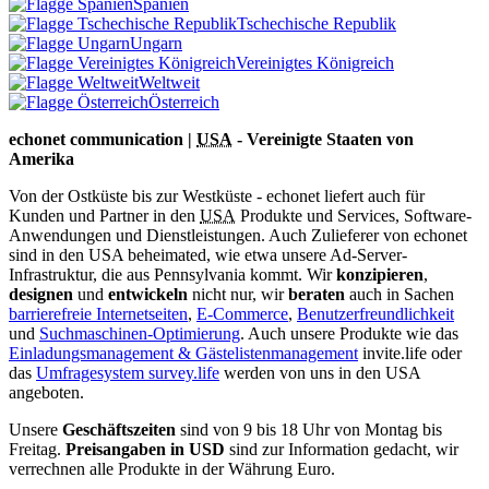
Spanien
Tschechische Republik
Ungarn
Vereinigtes Königreich
Weltweit
Österreich
echonet communication |
USA
- Vereinigte Staaten von
Amerika
Von der Ostküste bis zur Westküste - echonet liefert auch für
Kunden und Partner in den
USA
Produkte und Services, Software-
Anwendungen und Dienstleistungen. Auch Zulieferer von echonet
sind in den USA beheimated, wie etwa unsere Ad-Server-
Infrastruktur, die aus Pennsylvania kommt.
Wir
konzipieren
,
designen
und
entwickeln
nicht nur, wir
beraten
auch in Sachen
barrierefreie Internetseiten
,
E-Commerce
,
Benutzerfreundlichkeit
und
Suchmaschinen-Optimierung
. Auch unsere Produkte wie das
Einladungsmanagement & Gästelistenmanagement
invite.life oder
das
Umfragesystem survey.life
werden von uns in den USA
angeboten.
Unsere
Geschäftszeiten
sind von 9 bis 18 Uhr von Montag bis
Freitag.
Preisangaben in USD
sind zur Information gedacht, wir
verrechnen alle Produkte in der Währung Euro.