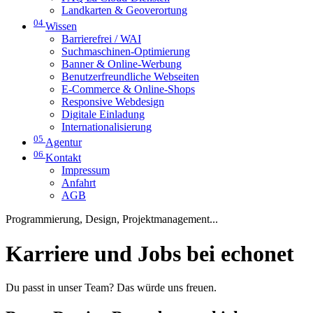
Landkarten & Geoverortung
04
Wissen
Barrierefrei / WAI
Suchmaschinen-Optimierung
Banner & Online-Werbung
Benutzerfreundliche Webseiten
E-Commerce & Online-Shops
Responsive Webdesign
Digitale Einladung
Internationalisierung
05
Agentur
06
Kontakt
Impressum
Anfahrt
AGB
Programmierung, Design, Projektmanagement...
Karriere und Jobs bei echonet
Du passt in unser Team? Das würde uns freuen.