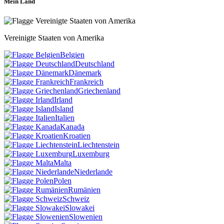
Mein Land
Vereinigte Staaten von Amerika
Belgien
Deutschland
Dänemark
Frankreich
Griechenland
Irland
Island
Italien
Kanada
Kroatien
Liechtenstein
Luxemburg
Malta
Niederlande
Polen
Rumänien
Schweiz
Slowakei
Slowenien