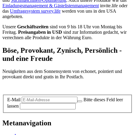
und
Suchmaschinen-Optimierung
. Auch unsere Produkte wie das
Einladungsmanagement & Gästelistenmanagement
invite.life oder
das
Umfragesystem survey.life
werden von uns in den USA
angeboten.
Unsere
Geschäftszeiten
sind von 9 bis 18 Uhr von Montag bis
Freitag.
Preisangaben in USD
sind zur Information gedacht, wir
verrechnen alle Produkte in der Währung Euro.
Böse, Provokant, Zynisch, Persönlich -
und eine Freude
Neuigkeiten aus dem Sonnensystem von echonet, pointiert und
provokant direkt und gratis in Ihr Postfach.
Datenschutz-Information zum Newsletter
E-Mail
Bitte dieses Feld leer
lassen
Metanavigation