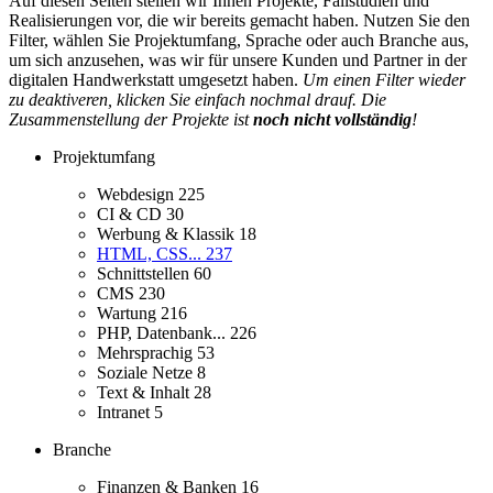
Auf diesen Seiten stellen wir Ihnen Projekte, Fallstudien und
Realisierungen vor, die wir bereits gemacht haben. Nutzen Sie den
Filter, wählen Sie Projektumfang, Sprache oder auch Branche aus,
um sich anzusehen, was wir für unsere Kunden und Partner in der
digitalen Handwerkstatt umgesetzt haben.
Um einen Filter wieder
zu deaktiveren, klicken Sie einfach nochmal drauf. Die
Zusammenstellung der Projekte ist
noch nicht vollständig
!
Projektumfang
Webdesign
225
CI & CD
30
Werbung & Klassik
18
HTML, CSS...
237
Schnittstellen
60
CMS
230
Wartung
216
PHP, Datenbank...
226
Mehrsprachig
53
Soziale Netze
8
Text & Inhalt
28
Intranet
5
Branche
Finanzen & Banken
16