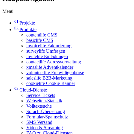
Menü
01
Projekte
02
Produkte
contentlife CMS
basiclife CMS
invoicelife Fakturierung
surveylife Umfragen
invitelife Einladungen
contactlife Adressverwaltung
xmaslife Adventkalender
volunteerlife Freiwilligenbörse
saleslife B2B-Marketing
cookielife Cookie-Banner
03
Cloud-Dienste
Service Tickets
Webseiten-Statistik
Volltextsuche
Sprach-Übersetzung
Formular-Spamschutz
SMS Versand
Video & Streaming
FAQ zu Cloud-Diensten