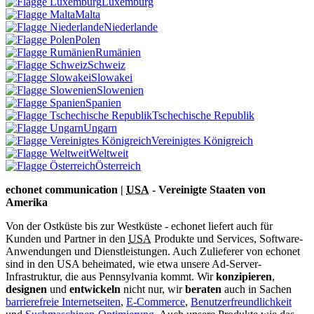
Luxemburg
Malta
Niederlande
Polen
Rumänien
Schweiz
Slowakei
Slowenien
Spanien
Tschechische Republik
Ungarn
Vereinigtes Königreich
Weltweit
Österreich
echonet communication |
USA
- Vereinigte Staaten von
Amerika
Von der Ostküste bis zur Westküste - echonet liefert auch für
Kunden und Partner in den
USA
Produkte und Services, Software-
Anwendungen und Dienstleistungen. Auch Zulieferer von echonet
sind in den USA beheimated, wie etwa unsere Ad-Server-
Infrastruktur, die aus Pennsylvania kommt.
Wir
konzipieren
,
designen
und
entwickeln
nicht nur, wir
beraten
auch in Sachen
barrierefreie Internetseiten
,
E-Commerce
,
Benutzerfreundlichkeit