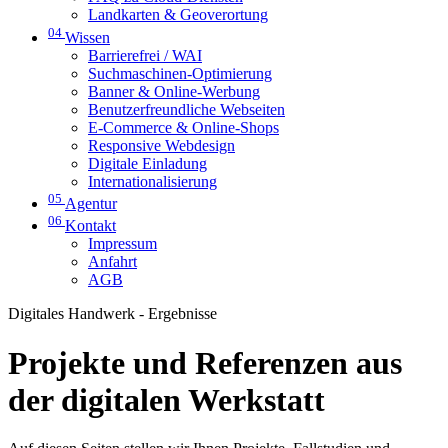
Landkarten & Geoverortung
04
Wissen
Barrierefrei / WAI
Suchmaschinen-Optimierung
Banner & Online-Werbung
Benutzerfreundliche Webseiten
E-Commerce & Online-Shops
Responsive Webdesign
Digitale Einladung
Internationalisierung
05
Agentur
06
Kontakt
Impressum
Anfahrt
AGB
Digitales Handwerk - Ergebnisse
Projekte und Referenzen aus
der digitalen Werkstatt