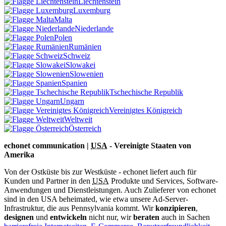
Liechtenstein
Luxemburg
Malta
Niederlande
Polen
Rumänien
Schweiz
Slowakei
Slowenien
Spanien
Tschechische Republik
Ungarn
Vereinigtes Königreich
Weltweit
Österreich
echonet communication |
USA
- Vereinigte Staaten von
Amerika
Von der Ostküste bis zur Westküste - echonet liefert auch für
Kunden und Partner in den
USA
Produkte und Services, Software-
Anwendungen und Dienstleistungen. Auch Zulieferer von echonet
sind in den USA beheimated, wie etwa unsere Ad-Server-
Infrastruktur, die aus Pennsylvania kommt.
Wir
konzipieren
,
designen
und
entwickeln
nicht nur, wir
beraten
auch in Sachen