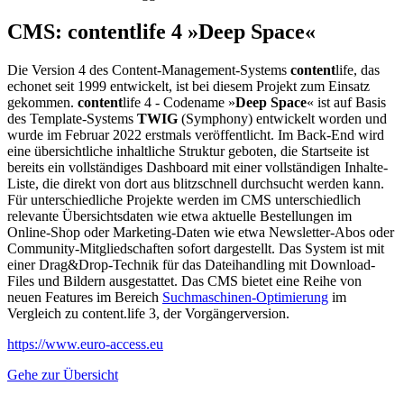
CMS:
content
life 4 »Deep Space«
Die Version 4 des Content-Management-Systems
content
life, das
echonet seit 1999 entwickelt, ist bei diesem Projekt zum Einsatz
gekommen.
content
life 4 - Codename »
Deep Space
« ist auf Basis
des Template-Systems
TWIG
(Symphony) entwickelt worden und
wurde im Februar 2022 erstmals veröffentlicht. Im Back-End wird
eine übersichtliche inhaltliche Struktur geboten, die Startseite ist
bereits ein vollständiges Dashboard mit einer vollständigen Inhalte-
Liste, die direkt von dort aus blitzschnell durchsucht werden kann.
Für unterschiedliche Projekte werden im CMS unterschiedlich
relevante Übersichtsdaten wie etwa aktuelle Bestellungen im
Online-Shop oder Marketing-Daten wie etwa Newsletter-Abos oder
Community-Mitgliedschaften sofort dargestellt. Das System ist mit
einer Drag&Drop-Technik für das Dateihandling mit Download-
Files und Bildern ausgestattet. Das CMS bietet eine Reihe von
neuen Features im Bereich
Suchmaschinen-Optimierung
im
Vergleich zu content.life 3, der Vorgängerversion.
https://www.euro-access.eu
Gehe zur Übersicht