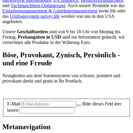
barrierefreie Internetseiten
,
E-Commerce
,
Benutzerfreundlichkeit
und
Suchmaschinen-Optimierung
. Auch unsere Produkte wie das
Einladungsmanagement & Gästelistenmanagement
invite.life oder
das
Umfragesystem survey.life
werden von uns in den USA
angeboten.
Unsere
Geschäftszeiten
sind von 9 bis 18 Uhr von Montag bis
Freitag.
Preisangaben in USD
sind zur Information gedacht, wir
verrechnen alle Produkte in der Währung Euro.
Böse, Provokant, Zynisch, Persönlich -
und eine Freude
Neuigkeiten aus dem Sonnensystem von echonet, pointiert und
provokant direkt und gratis in Ihr Postfach.
Datenschutz-Information zum Newsletter
E-Mail
Bitte dieses Feld leer
lassen
Metanavigation