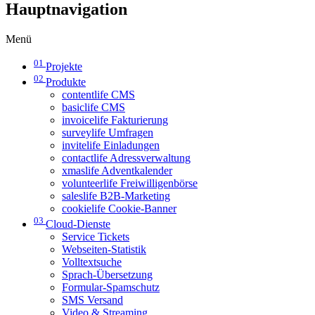
Hauptnavigation
Menü
01
Projekte
02
Produkte
contentlife CMS
basiclife CMS
invoicelife Fakturierung
surveylife Umfragen
invitelife Einladungen
contactlife Adressverwaltung
xmaslife Adventkalender
volunteerlife Freiwilligenbörse
saleslife B2B-Marketing
cookielife Cookie-Banner
03
Cloud-Dienste
Service Tickets
Webseiten-Statistik
Volltextsuche
Sprach-Übersetzung
Formular-Spamschutz
SMS Versand
Video & Streaming